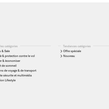
les catégories
Tendances catégories
 & Sale
Offre spéciale
è & protection contre le vol
Nouveau
er & èconomiser
t de sommeil
ons de voyage & de transport
te sècurite et multimédia
ion Lifestyle