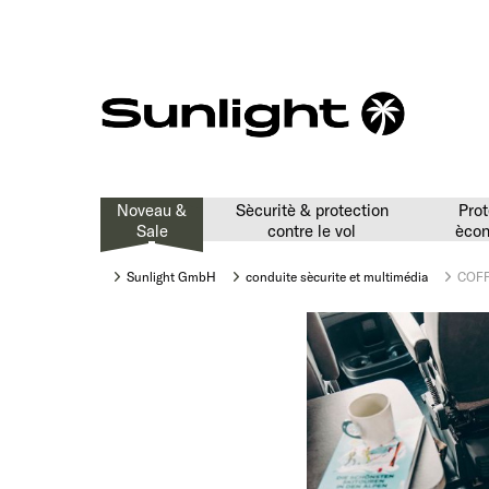
Noveau &
Sècuritè & protection
Prot
Sale
contre le vol
ècon
Sunlight GmbH
conduite sècurite et multimédia
COFF