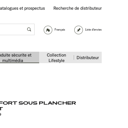
atalogues et prospectus
Recherche de distributeur
Français
Liste d'envies
duite sècurite et
Collection
Distributeur
multimédia
Lifestyle
FORT SOUS PLANCHER
T
9