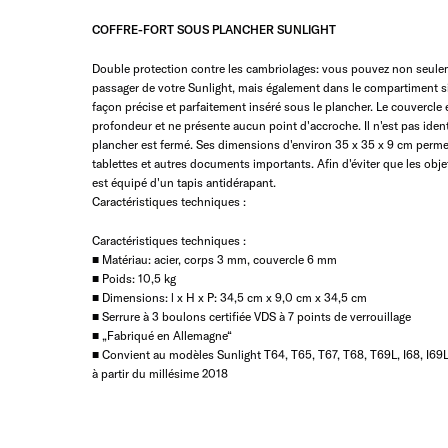
COFFRE-FORT SOUS PLANCHER SUNLIGHT
Double protection contre les cambriolages: vous pouvez non seulemen
passager de votre Sunlight, mais également dans le compartiment sit
façon précise et parfaitement inséré sous le plancher. Le couvercle e
profondeur et ne présente aucun point d'accroche. Il n'est pas ident
plancher est fermé. Ses dimensions d'environ 35 x 35 x 9 cm permett
tablettes et autres documents importants. Afin d'éviter que les obje
est équipé d'un tapis antidérapant.
Caractéristiques techniques :
Caractéristiques techniques :
■ Matériau: acier, corps 3 mm, couvercle 6 mm
■ Poids: 10,5 kg
■ Dimensions: l x H x P: 34,5 cm x 9,0 cm x 34,5 cm
■ Serrure à 3 boulons certifiée VDS à 7 points de verrouillage
■ „Fabriqué en Allemagne“
■ Convient au modèles Sunlight T64, T65, T67, T68, T69L, I68, I69L
à partir du millésime 2018