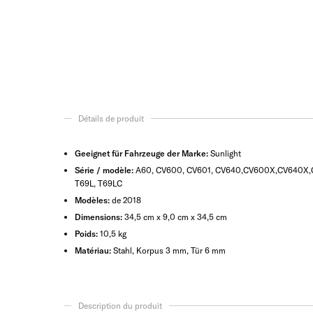
Détails de produit
Geeignet für Fahrzeuge der Marke:
Sunlight
Série / modèle:
A60, CV600, CV601, CV640,CV600X,CV640X,CV60
T69L, T69LC
Modèles:
de 2018
Dimensions:
34,5 cm x 9,0 cm x 34,5 cm
Poids:
10,5 kg
Matériau:
Stahl, Korpus 3 mm, Tür 6 mm
Description du produit