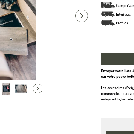
CamperVa
Intègraux
Profilès
Envoyer votre liste 
sur votre popre boi
Les accesoires d'orig
commande, nous vous
indiquant la/les réfé
T