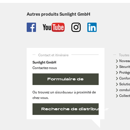
Autres produits Sunlight GmbH
Contact et itinéraire
Toutes 
Noveau
Sunlight GmbH
Sècurit
Contactez-nous
Protèg
Confor
Formulaire de
Soluti
condui
contact
Ou trouvez un distributeur à proximité de
Collect
chez vous.
Recherche de distributeur