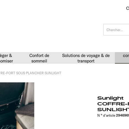
C
èger &
Confort de
Solutions de voyage & de
con
omiser
sommeil
transport
RE-FORT SOUS PLANCHER SUNLIGHT
Sunlight
COFFRE-
SUNLIGH
N ° d'article
294696