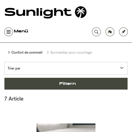
Menü
Confort de sommeil
Surmatelas pour couchage
Filtern
7 Article