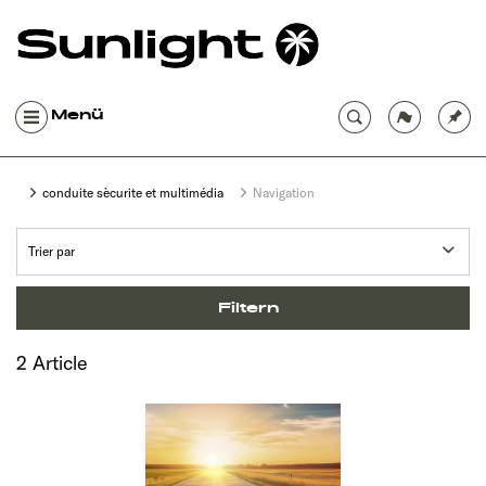
Menü
conduite sècurite et multimédia
Navigation
Filtern
2 Article