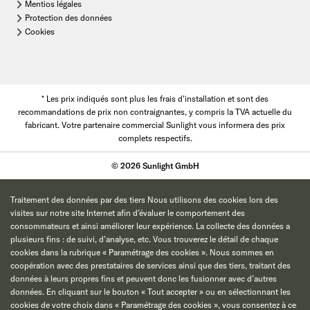
Mentios légales
Protection des données
Cookies
* Les prix indiqués sont plus les frais d'installation et sont des
recommandations de prix non contraignantes, y compris la TVA actuelle du
fabricant. Votre partenaire commercial Sunlight vous informera des prix
complets respectifs.
© 2026 Sunlight GmbH
Traitement des données par des tiers Nous utilisons des cookies lors des
visites sur notre site Internet afin d’évaluer le comportement des
consommateurs et ainsi améliorer leur expérience. La collecte des données a
plusieurs fins : de suivi, d’analyse, etc. Vous trouverez le détail de chaque
cookies dans la rubrique « Paramétrage des cookies ». Nous sommes en
coopération avec des prestataires de services ainsi que des tiers, traitant des
données à leurs propres fins et peuvent donc les fusionner avec d’autres
données. En cliquant sur le bouton « Tout accepter » ou en sélectionnant les
cookies de votre choix dans « Paramétrage des cookies », vous consentez à ce