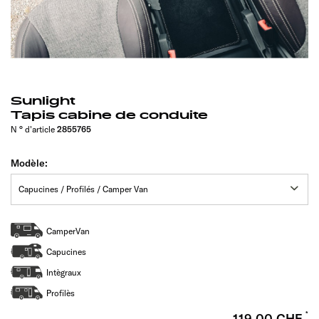
Sunlight
Tapis cabine de conduite
N ° d'article
2855765
Modèle:
CamperVan
Capucines
Intègraux
Profilès
119,00 CHF