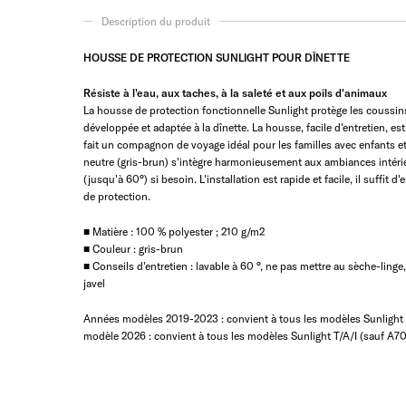
Description du produit
HOUSSE DE PROTECTION SUNLIGHT POUR DÎNETTE
Résiste à l'eau, aux taches, à la saleté et aux poils d'animaux
La housse de protection fonctionnelle Sunlight protège les coussins 
développée et adaptée à la dînette. La housse, facile d'entretien, e
fait un compagnon de voyage idéal pour les familles avec enfants e
neutre (gris-brun) s'intègre harmonieusement aux ambiances intérie
(jusqu'à 60°) si besoin. L'installation est rapide et facile, il suffit 
de protection.
■ Matière : 100 % polyester ; 210 g/m2
■ Couleur : gris-brun
■ Conseils d'entretien : lavable à 60 °, ne pas mettre au sèche-linge,
javel
Années modèles 2019-2023 : convient à tous les modèles Sunlight T
modèle 2026 : convient à tous les modèles Sunlight T/A/I (sauf A