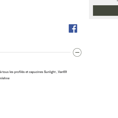
T
à tous les profilés et capucines Sunlight , Van69
enlehne