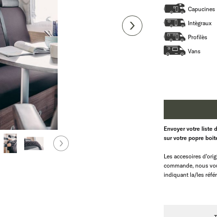
Capucines
Intègraux
Profilès
Vans
Envoyer votre liste 
sur votre popre boi
Les accesoires d'orig
commande, nous vous
indiquant la/les réfé