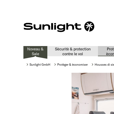
Noveau &
Sècuritè & protection
Prot
Sale
contre le vol
ècon
Sunlight GmbH
Protèger & èconomiser
Housses di si