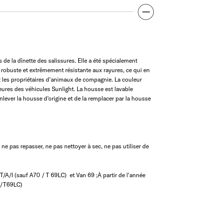
de la dînette des salissures. Elle a été spécialement
st robuste et extrêmement résistante aux rayures, ce qui en
t les propriétaires d'animaux de compagnie. La couleur
ures des véhicules Sunlight. La housse est lavable
d'enlever la housse d'origine et de la remplacer par la housse
 ne pas repasser, ne pas nettoyer à sec, ne pas utiliser de
/A/I (sauf A70 / T 69LC) et Van 69 ;À partir de l'année
70/T69LC)