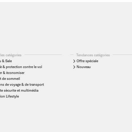
les catégories
Tendances catégories
 & Sale
Offre spéciale
è & protection contre le vol
Nouveau
er & èconomiser
t de sommeil
ons de voyage & de transport
te sècurite et multimédia
ion Lifestyle