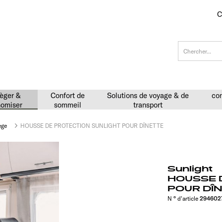
C
èger &
Confort de
Solutions de voyage & de
con
omiser
sommeil
transport
ege
HOUSSE DE PROTECTION SUNLIGHT POUR DÎNETTE
Sunlight
HOUSSE 
POUR DÎ
N ° d'article
294602