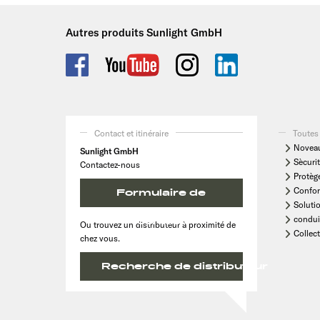
Autres produits Sunlight GmbH
Contact et itinéraire
Toutes 
Noveau
Sunlight GmbH
Sècurit
Contactez-nous
Protèg
Confor
Formulaire de
Soluti
condui
contact
Ou trouvez un distributeur à proximité de
Collect
chez vous.
Recherche de distributeur