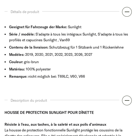
Détails de produit
Geeignet für Fahrzeuge der Marke:
Sunlight
Série / modèle:
S'adapte à tous les intégraux Sunlight, S'adapte à tous les
profilés et capucines Sunlight , Van69
Contenu de la livraison:
Schutzbezug für 1 Sitzbank und 1 Rückenlehne
Modèles:
2019, 2020, 2021, 2022, 2023, 2026, 2027
Couleur:
gris-brun
Matériau:
100% polyester
Remarque:
nicht möglich bei: T69LC, V60, V66
Description du produit
HOUSSE DE PROTECTION SUNLIGHT POUR DÎNETTE
Résiste à l'eau, aux taches, à la saleté et aux poils d'animaux
La housse de protection fonctionnelle Sunlight protège les coussins de la
dînette des salissures. Elle a été spécialement développée et adaptée à la