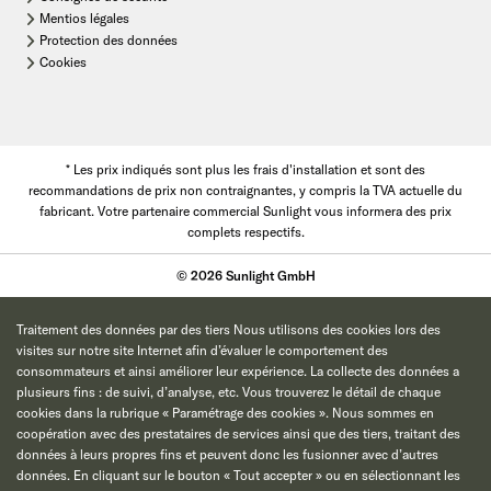
Mentios légales
Protection des données
Cookies
* Les prix indiqués sont plus les frais d'installation et sont des
recommandations de prix non contraignantes, y compris la TVA actuelle du
fabricant. Votre partenaire commercial Sunlight vous informera des prix
complets respectifs.
© 2026 Sunlight GmbH
Traitement des données par des tiers Nous utilisons des cookies lors des
visites sur notre site Internet afin d’évaluer le comportement des
consommateurs et ainsi améliorer leur expérience. La collecte des données a
plusieurs fins : de suivi, d’analyse, etc. Vous trouverez le détail de chaque
cookies dans la rubrique « Paramétrage des cookies ». Nous sommes en
coopération avec des prestataires de services ainsi que des tiers, traitant des
données à leurs propres fins et peuvent donc les fusionner avec d’autres
données. En cliquant sur le bouton « Tout accepter » ou en sélectionnant les