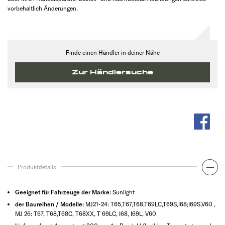
vorbehaltlich Änderungen.
Finde einen Händler in deiner Nähe
Zur Händlersuche
Produktdetails
Geeignet für Fahrzeuge der Marke:
Sunlight
der Baureihen / Modelle:
MJ21-24: T65,T67,T68,T69LC,T69S,I68;I69S,V60 ,
MJ 26: T67, T68,T68C, T68XX, T 69LC, I68, I69L, V60