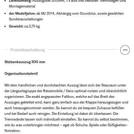
Lieferumfang:
Auszugsset 300mm, 1 x Box inkl.flexiblen Trennstegen und
Montagematerial
der Modelljahre:
ab MJ 2014, Abhängig vom Grundriss, sowie gewählten
Sonderausstattungen
Gewicht:
ca.3,75 kg
Produktbeschreibung
Sitzbankauszug 300 mm
Organisationstalent!
Mit dem handlichen und durchdachten Auszug lässt sich der Stauraum unter
der Längssitzgruppe der Reisemobile / Vans optimal nutzen und übersichtlich
organisieren. Die exakt angepassten Faltbox, welche auf das Brett des
Auszuges geklettet wird, kann ganz einfach aus der Klappe herausgezogen und
auch herausgenommen werden. So kannst du sie bequem Zuhause befüllen
und bei Bedarf auch reinigen. Die Einteilung ist dabei dir überlassen: Die
Trennwände lassen sich individuell einstellen. So kannst du selbst bestimmen,
wie du was unterbringen möchtest – egal ob Schuhe, Spiele oder Süßigkeiten-
Notration.