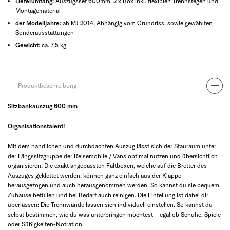
Lieferumfang:
Auszugsset 600mm, 2 x Box inkl. flexiblen Trennstegen und
Montagematerial
der Modelljahre:
ab MJ 2014, Abhängig vom Grundriss, sowie gewählten
Sonderausstattungen
Gewicht:
ca. 7,5 kg
Produktbeschreibung
Sitzbankauszug 600 mm
Organisationstalent!
Mit dem handlichen und durchdachten Auszug lässt sich der Stauraum unter
der Längssitzgruppe der Reisemobile / Vans optimal nutzen und übersichtlich
organisieren. Die exakt angepassten Faltboxen, welche auf die Bretter des
Auszuges geklettet werden, können ganz einfach aus der Klappe
herausgezogen und auch herausgenommen werden. So kannst du sie bequem
Zuhause befüllen und bei Bedarf auch reinigen. Die Einteilung ist dabei dir
überlassen: Die Trennwände lassen sich individuell einstellen. So kannst du
selbst bestimmen, wie du was unterbringen möchtest – egal ob Schuhe, Spiele
oder Süßigkeiten-Notration.