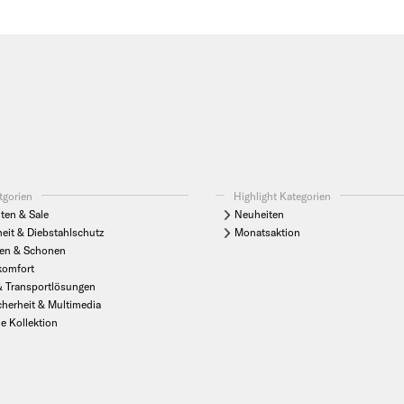
tgorien
Highlight Kategorien
ten & Sale
Neuheiten
heit & Diebstahlschutz
Monatsaktion
en & Schonen
komfort
& Transportlösungen
cherheit & Multimedia
le Kollektion