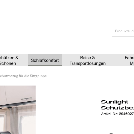
chützen &
Reise &
Fahr
Schlafkomfort
Schonen
Transportlösungen
M
chutzbezug für die Sitzgruppe
Sunlight
Schutzbez
Artikel-Nr.:
2946027