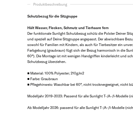
Produktbeschreibung
Schutzbezug für die Sitzgruppe
Hält Wasser, Flecken, Schmutz und Tierhaare fern
Der funktionale Sunlight Schutzbezug schütz die Polster Deiner Si
und speziell auf Deine Sitzgruppe angepasst. Der abwischbare Bezug
sowohl für Familien mit Kindern, als auch für Tierbesitzer ein unverz
Farbgebung (graubraun) fügt sich der Bezug harmonisch in die Sunl
60°). Die Montage ist mit wenigen Handgriffen kinderleicht und s
Schutzbezug überziehen.
■ Material: 100% Polyester; 210g/m2
■ Farbe: Graubraun
■ Pflegehinweis: Waschbar bei 60°, nicht trocknergeeignet, nicht bü
Modelljahr 2019-2023: Passend für alle Sunlight T-/A-/I-Modelle (
Ab Modelljahr 2026: passend für alle Sunlight T-/A-/I-Modelle (n