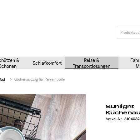
chützen &
Reise &
Fahr
Schlafkomfort
Schonen
Transportlösungen
M
Bad
Küchenauszug für Reisemobile
Sunlight
Küchenau
Artikel-Nr.:
3104082