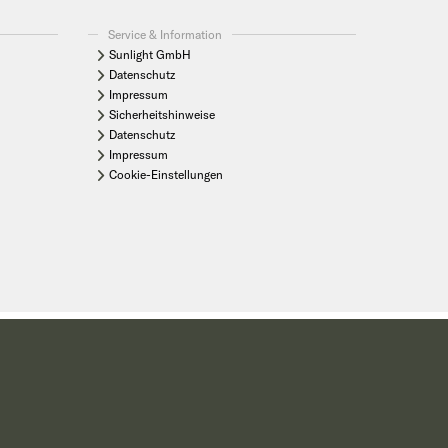
Service & Information
Sunlight GmbH
Datenschutz
Impressum
Sicherheitshinweise
Datenschutz
Impressum
Cookie-Einstellungen
r die jeweiligen Komplettpreise informiert Sie Ihr Sunlight Handelspartner.