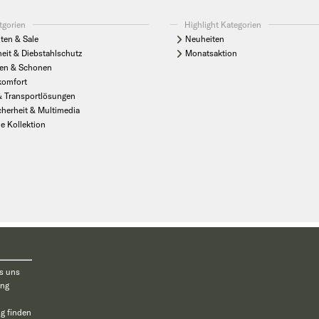
tgorien
Highlight Kategorien
ten & Sale
Neuheiten
heit & Diebstahlschutz
Monatsaktion
en & Schonen
komfort
& Transportlösungen
cherheit & Multimedia
le Kollektion
ten und sind unverbindliche Preisempfehlungen inkl. 7,7 % MwSt. des Herstellers. Übe
© 2026 Sunlight GmbH
es uns
ung
g finden