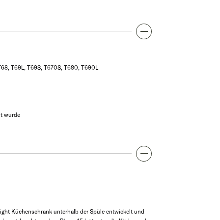
, T68, T69L, T69S, T670S, T680, T690L
lt wurde
ight Küchenschrank unterhalb der Spüle entwickelt und