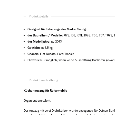
Produktdetails
Geeignet für Fahrzeuge der Marke:
Sunlight
der Baureihen / Modelle:
I67S, I68, I69L, I69S, T65, T67, T67S
der Modelljahre:
ab 2013
Gewicht:
ca 4,5 kg
Chassis:
Fiat Ducato, Ford Transit
Hinweis:
Nur möglich, wenn keine Ausstattung Backofen gewäh
Produktbeschreibung
Küchenauszug für Reisemobile
Organisationstalent.
Der Auszug mit zwei Drahtkörben wurde passgenau für Deinen Sunl