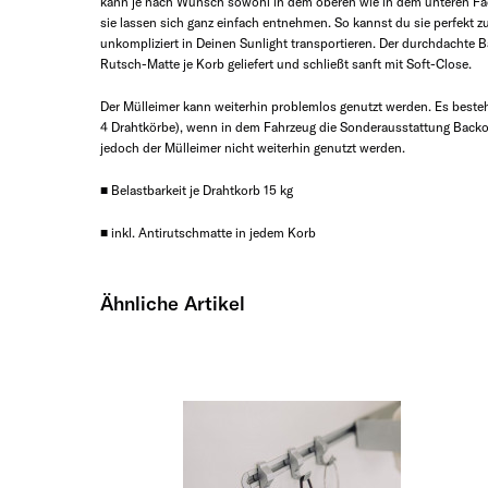
kann je nach Wunsch sowohl in dem oberen wie in dem unteren Fac
sie lassen sich ganz einfach entnehmen. So kannst du sie perfekt z
unkompliziert in Deinen Sunlight transportieren. Der durchdachte Ba
Rutsch-Matte je Korb geliefert und schließt sanft mit Soft-Close.
Der Mülleimer kann weiterhin problemlos genutzt werden. Es besteht
4 Drahtkörbe), wenn in dem Fahrzeug die Sonderausstattung Backofe
jedoch der Mülleimer nicht weiterhin genutzt werden.
■ Belastbarkeit je Drahtkorb 15 kg
■ inkl. Antirutschmatte in jedem Korb
Ähnliche Artikel